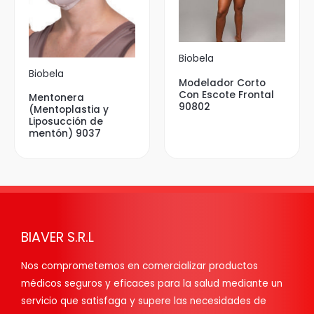
Biobela
Biobela
Modelador Corto
Con Escote Frontal
Mentonera
90802
(Mentoplastia y
Liposucción de
mentón) 9037
BIAVER S.R.L
Nos comprometemos en comercializar productos
médicos seguros y eficaces para la salud mediante un
servicio que satisfaga y supere las necesidades de