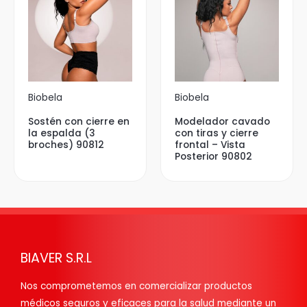
Biobela
Biobela
Sostén con cierre en
Modelador cavado
la espalda (3
con tiras y cierre
broches) 90812
frontal – Vista
Posterior 90802
BIAVER S.R.L
Nos comprometemos en comercializar productos
médicos seguros y eficaces para la salud mediante un